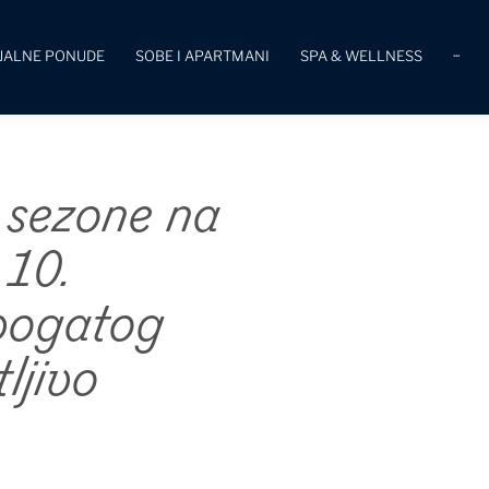
IJALNE PONUDE
SOBE I APARTMANI
SPA & WELLNESS
···
i sezone na
 10.
bogatog
ljivo