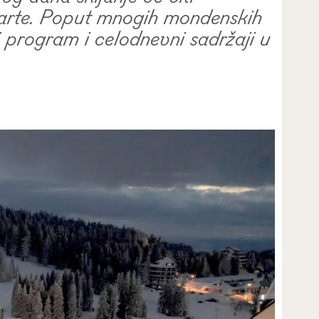
karte. Poput mnogih mondenskih
 program i celodnevni sadržaji u