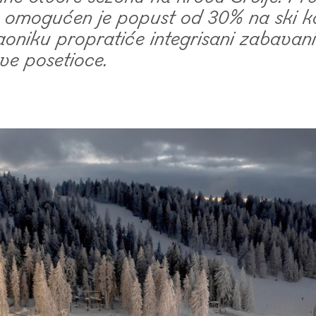
na omogućen je popust od 30% na ski 
oniku propratiće integrisani zabavani
ve posetioce.