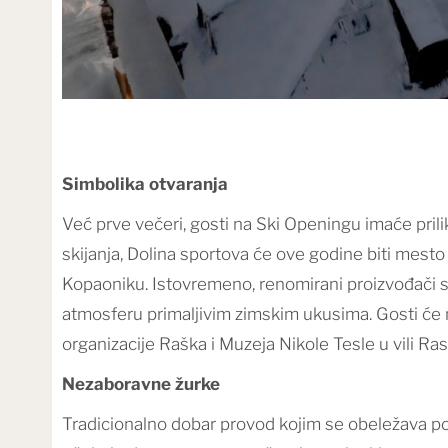
Simbolika otvaranja
Već prve večeri, gosti na Ski Openingu imaće prili
skijanja, Dolina sportova će ove godine biti mesto
Kopaoniku. Istovremeno, renomirani proizvođači sk
atmosferu primaljivim zimskim ukusima. Gosti će moć
organizacije Raška i Muzeja Nikole Tesle u vili Ras
Nezaboravne žurke
Tradicionalno dobar provod kojim se obeležava po