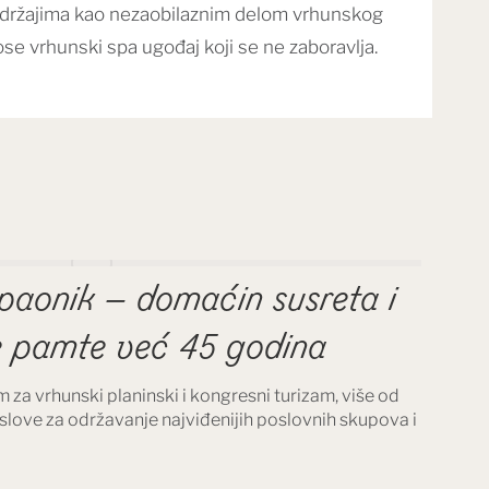
sadržajima kao nezaobilaznim delom vrhunskog
se vrhunski spa ugođaj koji se ne zaboravlja.
aonik – domaćin susreta i
e pamte već 45 godina
 za vrhunski planinski i kongresni turizam, više od
uslove za održavanje najviđenijih poslovnih skupova i