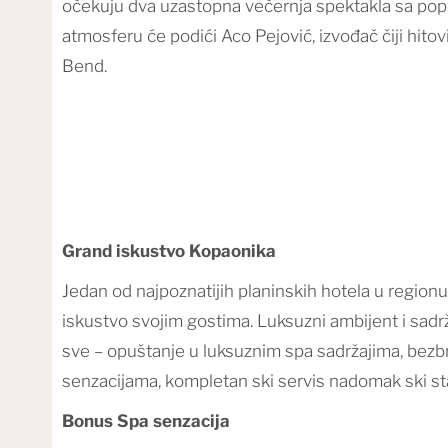
očekuju dva uzastopna večernja spektakla sa po
atmosferu će podići Aco Pejović, izvođač čiji hit
Bend.
Grand iskustvo Kopaonika
Jedan od najpoznatijih planinskih hotela u region
iskustvo svojim gostima. Luksuzni ambijent i sad
sve – opuštanje u luksuznim spa sadržajima, bezb
senzacijama, kompletan ski servis nadomak ski st
Bonus Spa senzacija