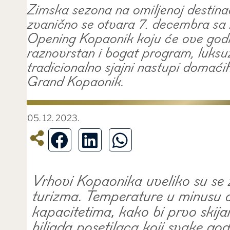
Zimska sezona na omiljenoj destinac
zvanično se otvara 7. decembra sa 
Opening Kopaonik koju će ove godin
raznovrstan i bogat program, luksuzn
tradicionalno sjajni nastupi domaći
Grand Kopaonik.
05. 12. 2023.
Vrhovi Kopaonika uveliko su se za
turizma. Temperature u minusu 
kapacitetima, kako bi prvo skija
hiljada posetilaca koji svake god