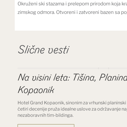
Okruženi ski stazama i prelepom prirodom koja kr
zimskog odmora. Otvoreni i zatvoreni bazen sa pog
Slične vesti
Na visini leta: Tišina, Plani
Kopaonik
Hotel Grand Kopaonik, sinonim za vrhunski planinski 
četiri decenije pruža idealne uslove za održavanje na
nezaboravnih tim-bildinga.