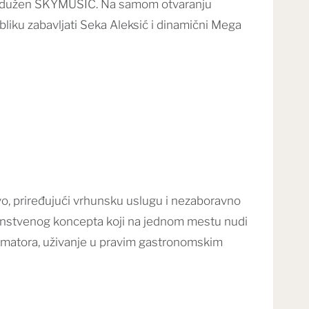
 zadužen SKYMUSIC. Na samom otvaranju
bliku zabavljati Seka Aleksić i dinamični Mega
ivo, priređujući vrhunsku uslugu i nezaboravno
edinstvenog koncepta koji na jednom mestu nudi
nimatora, uživanje u pravim gastronomskim