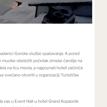
ripadanici Gorske službe spašavanja. A pored
e muzike obeležiti početak zimske čarolije na
a na licu mesta, a najpoznati hoteli začiniće
e svečano otvoriti u organizaciji Turističke
da vas u Event Hall-u hotel Grand Kopaonik