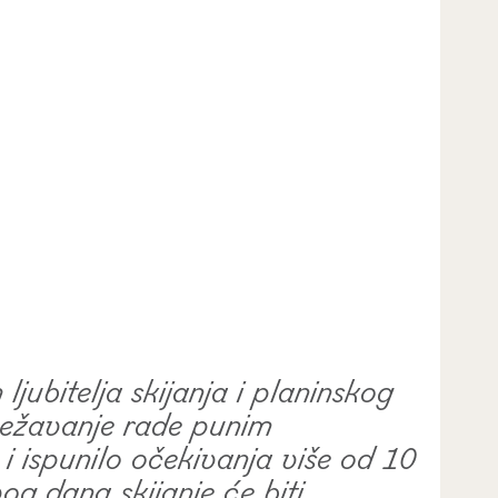
jubitelja skijanja i planinskog
vežavanje rade punim
i ispunilo očekivanja više od 10
og dana skijanje će biti