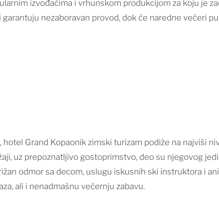
pularnim izvođačima i vrhunskom produkcijom za koju je
ovi garantuju nezaboravan provod, dok će naredne večeri pu
u, hotel Grand Kopaonik zimski turizam podiže na najviši n
ržaji, uz prepoznatljivo gostoprimstvo, deo su njegovog j
rižan odmor sa decom, uslugu iskusnih ski instruktora i a
aza, ali i nenadmašnu večernju zabavu.