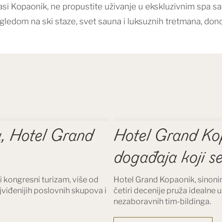
asi Kopaonik, ne propustite uživanje u ekskluzivnim spa 
ledom na ski staze, svet sauna i luksuznih tretmana, dono
na, Hotel Grand
Hotel Grand Kop
događaja koji s
i kongresni turizam, više od
Hotel Grand Kopaonik, sinonim
jviđenijih poslovnih skupova i
četiri decenije pruža idealne 
nezaboravnih tim-bildinga.