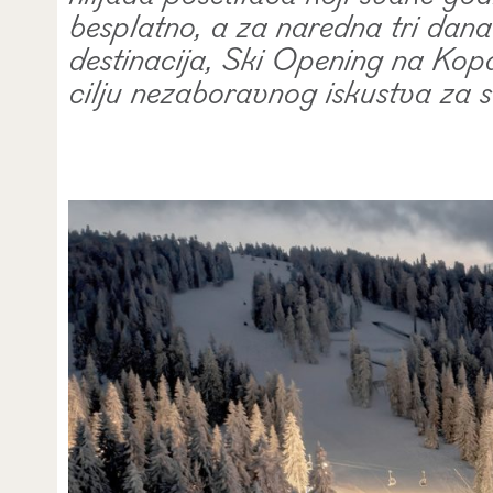
besplatno, a za naredna tri da
destinacija, Ski Opening na Kopa
cilju nezaboravnog iskustva za s