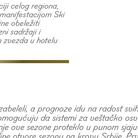
iji celog regiona,
manifestacijom Ski
e obeležiti
i sadržaji i
h zvezda u hotelu
beleli, a prognoze idu na radost svih l
omogućuju da sistemi za veštačko os
nje ove sezone proteklo u punom sjaju 
ine otvore sezonu na krovu Srbije. Prv