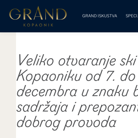
GRAND ISKUSTVA
SPEC
Veliko otvaranje sk
Kopaoniku od 7. do
decembra u znaku 
sadržaja i prepozant
dobrog provoda