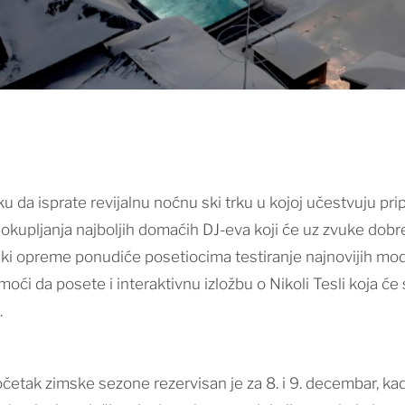
ku da isprate revijalnu noćnu ski trku u kojoj učestvuju p
 okupljanja najboljih domaćih DJ-eva koji će uz zvuke dobr
i opreme ponudiće posetiocima testiranje najnovijih model
i da posete i interaktivnu izložbu o Nikoli Tesli koja će s
.
četak zimske sezone rezervisan je za 8. i 9. decembar, ka