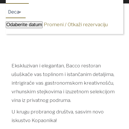
Promeni / Otkaži rezervaciju
Odaberite datum
Ekskluzivan i elegantan, Bacco restoran
ušuškaće vas toplinom i istančanim detaljima,
intrigiraće vas gastronomskom kreativnošću,
vrhunskim stejkovima i izuzetnom selekcijom
vina iz privatnog podruma.
U krugu probranog društva, sasvim novo
iskustvo Kopaonika!