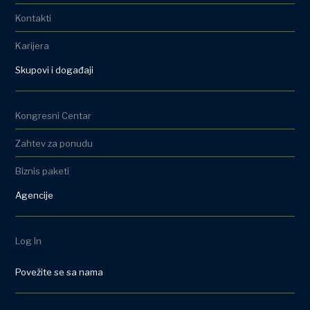
Kontakti
Karijera
Skupovi i događaji
Kongresni Centar
Zahtev za ponudu
Biznis paketi
Agencije
Log In
Povežite se sa nama