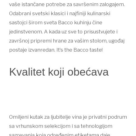
vaše istančane potrebe za savršenim zalogajem.
Odabrani svetski klasici i najfiniji kulinarski
sastojci širom sveta Bacco kuhinju čine
jedinstvenom. A kada uz sve to prisustvujete i
završnoj pripremi hrane za vašim stolom, ugođaj
postaje izvanredan. It’s the Bacco taste!
Kvalitet koji obećava
Omiljeni kutak za ljubitelje vina je privatni podrum
sa vrhunskom selekcijom i sa tehnologijom
sazrevanja koja određenim etiketama daje