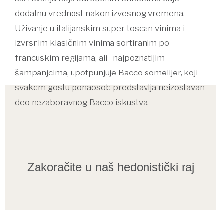
dodatnu vrednost nakon izvesnog vremena.
Uživanje u italijanskim super toscan vinima i
izvrsnim klasičnim vinima sortiranim po
francuskim regijama, ali i najpoznatijim
šampanjcima, upotpunjuje Bacco somelijer, koji
svakom gostu ponaosob predstavlja neizostavan
deo nezaboravnog Bacco iskustva.
Zakoračite u naš hedonistički raj