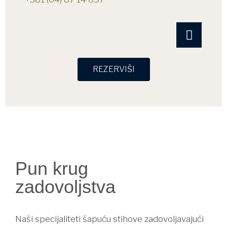
REZERVIŠI
Pun krug
zadovoljstva
Naši specijaliteti šapuću stihove zadovoljavajući