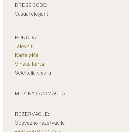
DRESS CODE:
Casual elegant
PONUDA:
Jelovnik
Karta pića
Vinska karta
Selekcija cigara
MUZIKA I ANIMACIJA:
REZERVACIJE:
Obavezne rezervacije
+381 (64) 87 14 057