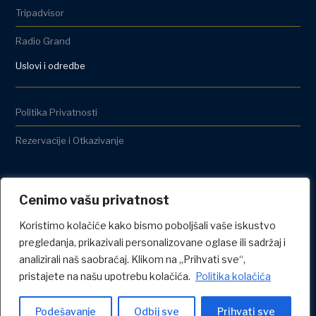
Tripadvisor
Radio Grand
Uslovi i odredbe
Politika Privatnosti
Rezervacije i Otkazivanje
Cenimo vašu privatnost
Koristimo kolačiće kako bismo poboljšali vaše iskustvo
pregledanja, prikazivali personalizovane oglase ili sadržaj i
analizirali naš saobraćaj. Klikom na „Prihvati sve“,
pristajete na našu upotrebu kolačića.
Politika kolačića
©2026 GRAND HOTEL
Podešavanje
Odbij sve
Prihvati sve