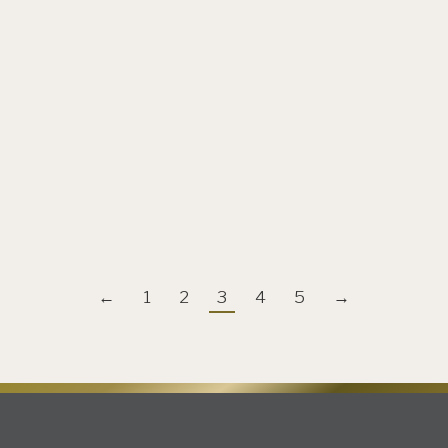
Poznati kuvar, nagrađen Mišelin zvezdicom, upoznao
se sa čarima naše najpoznatije planine i priredio
gastronomski ugodjaj inspirisan prirodom. Share on
facebook Share on linkedin Share on whatsapp
Kopaonik, omiljena zimska ali i letnja destinacija za
planinski odmor, uz jedinstveno zelenilo očuvane
prirode, posetiocima pruža i mogućnost doživljaja
pravog luksuza, zahvaljujući kvalitetnim sadržajima i
vrhunskoj usluzi…
←
1
2
3
4
5
→