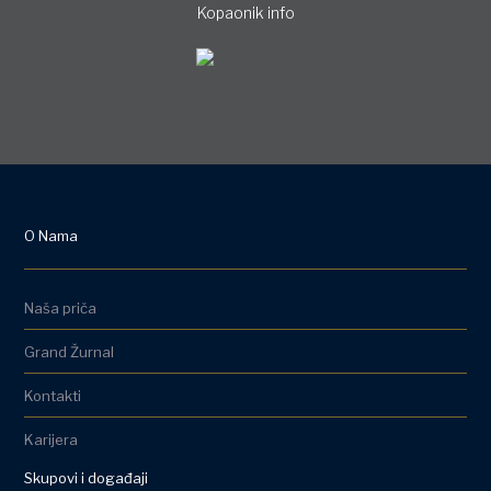
Kopaonik info
O Nama
Naša priča
Grand Žurnal
Kontakti
Karijera
Skupovi i događaji