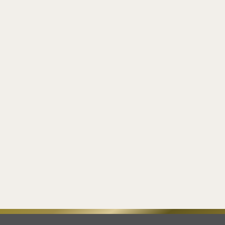
Lekovito blato i termalna voda iz Jošaničke
Banje kao deo ekskluzivne Spa ponude
Hotela Grand Kopaonik
Grand Žurnal
By
slobodan
02.11.2023
Leave a comment
Zahvaljujući izvanrednim svojstvima peloida i termalne
vode iz Jošaničke Banje, spa centar hotela Grand
pruža svojim posetiocima ekskluzivni holistički
doživljaj zasnovan na prirodnim bogatstvima
Kopaonika Share on facebook Share on linkedin
Share on whatsapp Kao toponim ove destinacije i
pionir u razvoju luksuzne ponude za goste, hotel Grand
Kopaonik uvrstio je blagodeti Jošaničke Banje u…