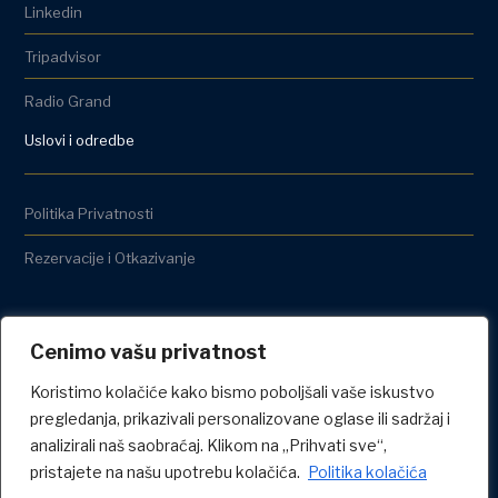
Linkedin
Tripadvisor
Radio Grand
Uslovi i odredbe
Politika Privatnosti
Rezervacije i Otkazivanje
Cenimo vašu privatnost
Koristimo kolačiće kako bismo poboljšali vaše iskustvo
pregledanja, prikazivali personalizovane oglase ili sadržaj i
analizirali naš saobraćaj. Klikom na „Prihvati sve“,
pristajete na našu upotrebu kolačića.
Politika kolačića
©2026 GRAND HOTEL