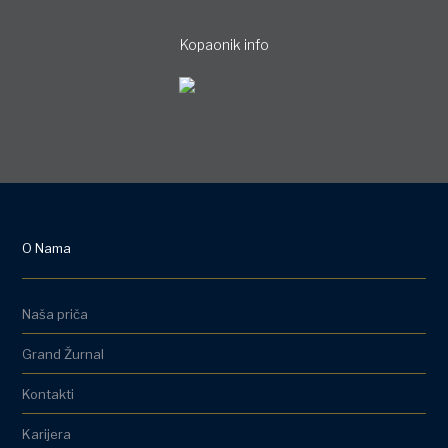
Kopaonik info
O Nama
Naša priča
Grand Žurnal
Kontakti
Karijera