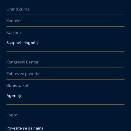
Grand Žurnal
Kontakti
Karijera
Skupovi i događaji
Kongresni Centar
Zahtev za ponudu
Biznis paketi
Agencije
Log In
Povežite se sa nama